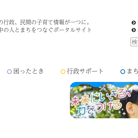
の行政、民間の子育て情報が一つに。
中の人とまちをつなぐポータルサイト
困ったとき
行政サポート
ま