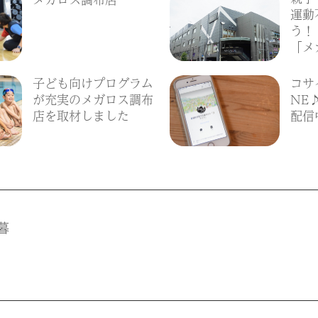
運動
う！
「メ
子ども向けプログラム
コサ
が充実のメガロス調布
NE
店を取材しました
配信
暮