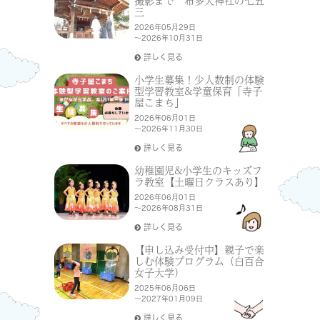
撮影まで 布多天神社の七五
三
2026年05月29日
～2026年10月31日
詳しく見る
小学生募集！少人数制の体験
型学習教室&学童保育「寺子
屋こまち」
2026年06月01日
～2026年11月30日
詳しく見る
幼稚園児&小学生のキッズフ
ラ教室【土曜日クラスあり】
2026年06月01日
～2026年08月31日
詳しく見る
【申し込み受付中】親子で楽
しむ体験プログラム（白百合
女子大学）
2025年06月06日
～2027年01月09日
詳しく見る