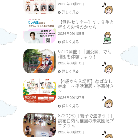
2026年09月22日
詳しく見る
【無料セミナー】てぃ先生と
考える愛情のかたち
2026年09月05日
詳しく見る
9/10開催！「園公開」で幼
稚園を体験しよう！
2026年09月10日
詳しく見る
【4歳から入場可】絵ばなし
寄席 ～手話通訳・字幕付き
～
2026年09月27日
詳しく見る
8/20(木)「親子で遊ぼう！」
調布白菊幼稚園の未就園児プ
ログラム
2026年08月20日