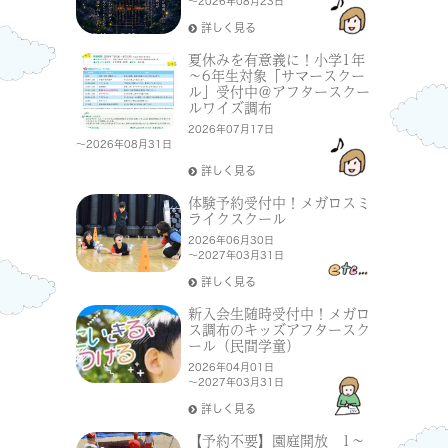
～2026年08月23日
詳しく見る
夏休みを有意義に！小学1年
～6年生対象「サマースクー
ル」受付中＠アフタースクー
ルワイズ調布
2026年07月17日
～2026年08月31日
詳しく見る
体験予約受付中！メガロスミ
ライクスクール
2026年06月30日
～2027年03月31日
詳しく見る
新入会生随時受付中！メガロ
ス調布のキッズアフタースク
ール（民間学童）
2026年04月01日
～2027年03月31日
詳しく見る
【予約不要】園庭開放 1～