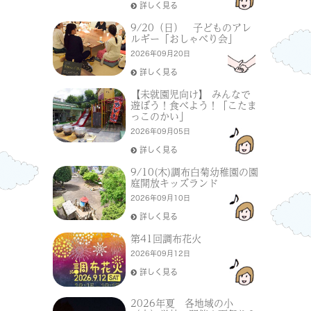
詳しく見る
9/20（日） 子どものアレ
ルギー「おしゃべり会」
2026年09月20日
詳しく見る
【未就園児向け】 みんなで
遊ぼう！食べよう！「こたま
っこのかい」
2026年09月05日
詳しく見る
9/10(木)調布白菊幼稚園の園
庭開放キッズランド
2026年09月10日
詳しく見る
第41回調布花火
2026年09月12日
詳しく見る
2026年夏 各地域の小