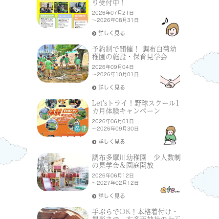
り受付中！
2026年07月21日
～2026年08月31日
詳しく見る
予約制で開催！ 調布白菊幼
稚園の施設・保育見学会
2026年09月04日
～2026年10月01日
詳しく見る
Let'sトライ！野球スクール1
カ月体験キャンペーン
2026年06月01日
～2026年09月30日
詳しく見る
調布多摩川幼稚園 少人数制
の見学会＆園庭開放
2026年06月12日
～2027年02月12日
詳しく見る
手ぶらでOK！本格着付け・