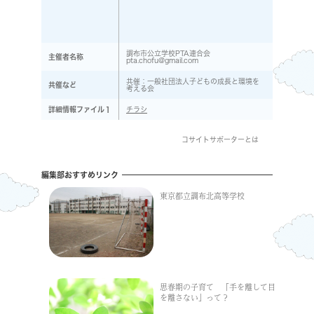
調布市公立学校PTA連合会
主催者名称
pta.chofu@gmail.com
共催：一般社団法人子どもの成長と環境を
共催など
考える会
詳細情報ファイル１
チラシ
コサイトサポーターとは
編集部おすすめリンク
東京都立調布北高等学校
思春期の子育て 「手を離して目
を離さない」って？