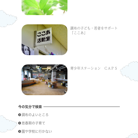
調布の子ども・若者をサポート
「ここあ」
青少年ステーション ＣＡＰＳ
今の気分で検索
調布のよいところ
思春期の子育て
園や学校に行かない