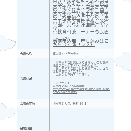
学校、桜町高等学校、松原
高等学校、第一商業高等学
校、稔ヶ丘高等学校、農芸
高等学校、杉並工科高等学
校、杉並総合高等学校、東
京工業高等専門学校、永福
学園、大島海洋国際高等学
校
※教育相談コーナーも設置
＜申し込み＞
事前申込制
申し込みはこ
ちら（外部リンク）
会場名称
都立調布北高等学校
・駐車場のご用意はありません。公共交通
機関をご利用下さい。駐輪場あり。
・会場内でのご飲食はご遠慮下さい。ゴミ
はお持ち帰りください。
・上履きをお持ちください。
会場付記
＜アクセス＞
東京都立調布北高等学校
https://www.metro.ed.jp/chofukita-h/ac
cess/access.html
会場所在地
調布市深大寺北町5-39-1
会場地図