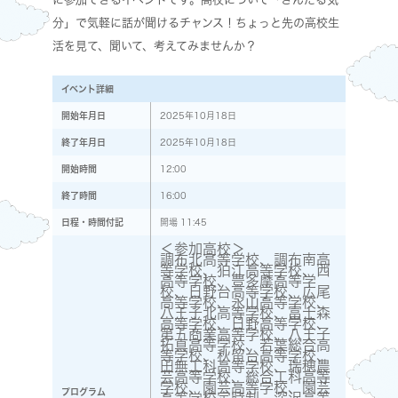
分」で気軽に話が聞けるチャンス！ちょっと先の高校生
活を見て、聞いて、考えてみませんか？
イベント詳細
開始年月日
2025年10月18日
終了年月日
2025年10月18日
開始時間
12:00
終了時間
16:00
日程・時間付記
開場 11:45
＜参加高校＞
調布北高等学校、調布南高
等学校、狛江高等学校、西
高等学校、豊多摩高等学
校、日野台高等学校、広尾
高等学校、永山高等学校、
八王子北高等学校、富士森
高等学校、日野高等学校、
第五商業高等学校、八王子
拓真高等学校、若葉総合高
等学校、秋留台高等学校、
田無工科高等学校、瑞穂農
芸高等学校、総合工科高等
学校、園芸高等学校、園芸
プログラム
高等学校定時制、深沢高等