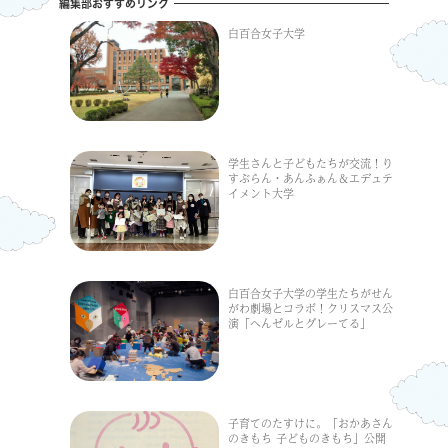
編集部おすすめリンク
白百合女子大学
学生さんと子どもたちが交流！り
すぶらん・あんふぁん＆エデュテ
イメント大学
白百合女子大学の学生たちがせん
がわ劇場とコラボ！クリスマス公
演「へんゼルとグレーてる」
子育てのたすけに。「おかあさん
のきもち 子どものきもち」公開