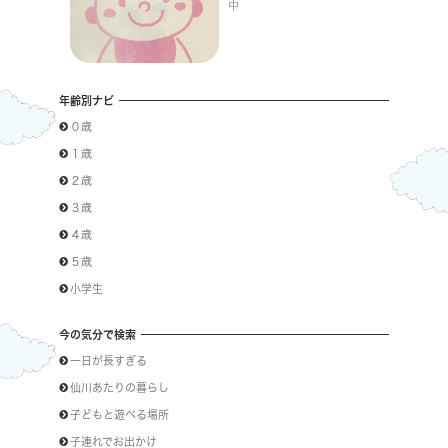
中
年齢別ナビ
０歳
１歳
２歳
３歳
４歳
５歳
小学生
今の気分で検索
一日が長すぎる
仙川あたりの暮らし
子どもと遊べる場所
子連れでお出かけ