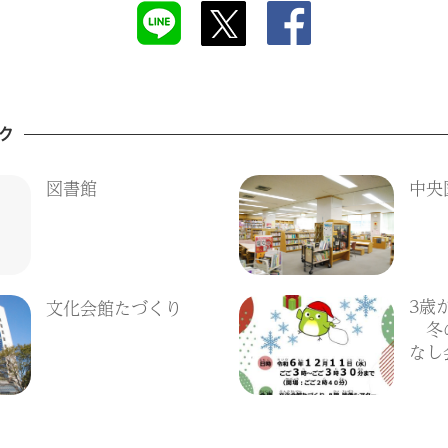
ク
図書館
中央
3歳
文化会館たづくり
冬の
なし