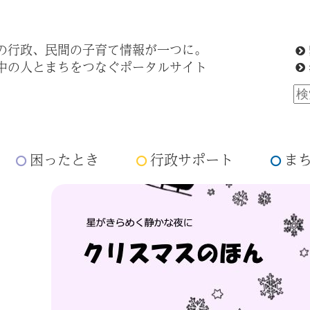
の行政、民間の子育て情報が一つに。
中の人とまちをつなぐポータルサイト
困ったとき
行政サポート
ま