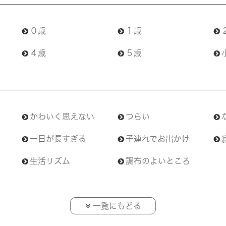
０歳
１歳
４歳
５歳
かわいく思えない
つらい
一日が長すぎる
子連れでお出かけ
生活リズム
調布のよいところ
一覧にもどる