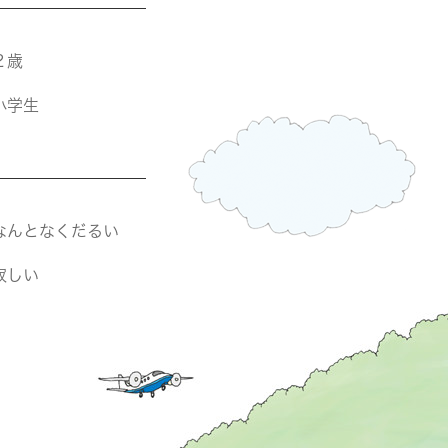
２歳
小学生
なんとなくだるい
寂しい