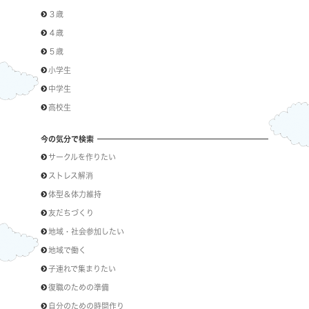
３歳
４歳
５歳
小学生
中学生
高校生
今の気分で検索
サークルを作りたい
ストレス解消
体型＆体力維持
友だちづくり
地域・社会参加したい
地域で働く
子連れで集まりたい
復職のための準備
自分のための時間作り