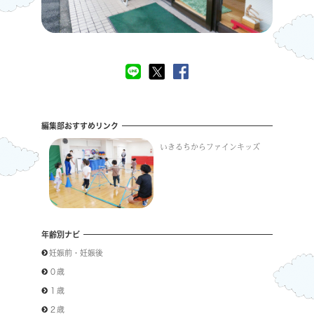
編集部おすすめリンク
いきるちからファインキッズ
年齢別ナビ
妊娠前・妊娠後
０歳
１歳
２歳