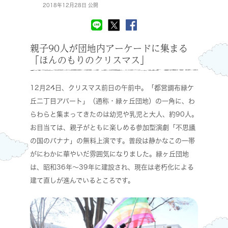
2018年12月28日 公開
親子90人が団地内アーケードに集まる
「ほんのもりのクリスマス」
12月24日、クリスマス前日の午前中。「都営調布緑ケ
丘二丁目アパート」（通称・緑ヶ丘団地）の一角に、わ
らわらと集まってきたのは幼児や乳児と大人、約90人。
お目当ては、親子がともに楽しめる参加型演劇「不思議
の国のバナナ」の無料上演です。普段は静かなこの一帯
がにわかに華やいだ雰囲気になりました。緑ヶ丘団地
は、昭和36年～39年に建設され、現在は老朽化による
建て直しが進んでいるところです。