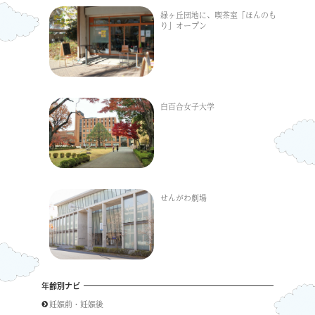
緑ヶ丘団地に、喫茶室「ほんのも
り」オープン
白百合女子大学
せんがわ劇場
年齢別ナビ
妊娠前・妊娠後