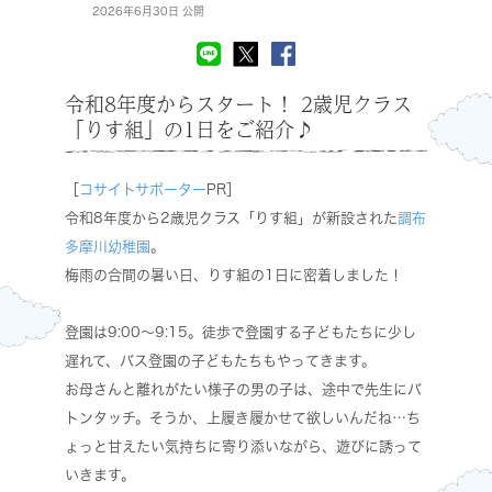
2026年6月30日 公開
令和8年度からスタート！ 2歳児クラス
「りす組」の1日をご紹介♪
［
コサイトサポーター
PR］
令和8年度から2歳児クラス「りす組」が新設された
調布
多摩川幼稚園
。
梅雨の合間の暑い日、りす組の1日に密着しました！
登園は9:00～9:15。徒歩で登園する子どもたちに少し
遅れて、バス登園の子どもたちもやってきます。
お母さんと離れがたい様子の男の子は、途中で先生にバ
トンタッチ。そうか、上履き履かせて欲しいんだね…ち
ょっと甘えたい気持ちに寄り添いながら、遊びに誘って
いきます。