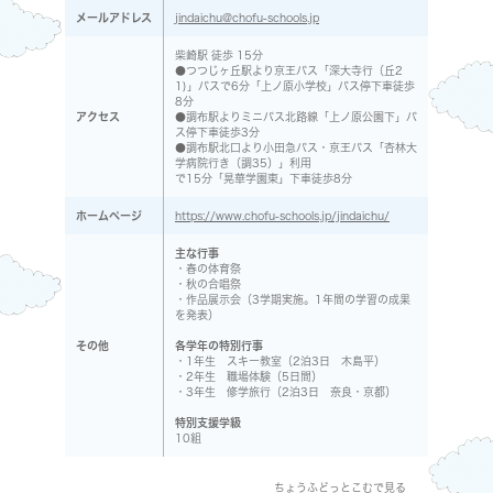
メールアドレス
jindaichu@chofu-schools.jp
柴崎駅 徒歩 15分
●つつじヶ丘駅より京王バス「深大寺行（丘2
1)」バスで6分「上ノ原小学校」バス停下車徒歩
8分
アクセス
●調布駅よりミニバス北路線「上ノ原公園下」バ
ス停下車徒歩3分
●調布駅北口より小田急バス・京王バス「杏林大
学病院行き（調35）」利用
で15分「晃華学園東」下車徒歩8分
ホームページ
https://www.chofu-schools.jp/jindaichu/
主な行事
・春の体育祭
・秋の合唱祭
・作品展示会（3学期実施。1年間の学習の成果
を発表）
その他
各学年の特別行事
・1年生 スキー教室（2泊3日 木島平）
・2年生 職場体験（5日間）
・3年生 修学旅行（2泊3日 奈良・京都）
特別支援学級
10組
ちょうふどっとこむで見る