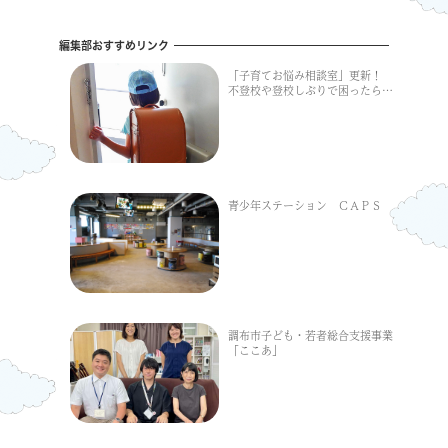
編集部おすすめリンク
「子育てお悩み相談室」更新！
不登校や登校しぶりで困ったら…
青少年ステーション ＣＡＰＳ
調布市子ども・若者総合支援事業
「ここあ」