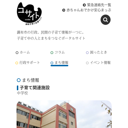
緊急連絡先一覧
赤ちゃんおでかけ安心まっぷ
調布市の行政、民間の子育て情報が一つに。
子育て中の人とまちをつなぐポータルサイト
ホーム
コラム
困ったとき
行政サポート
まち情報
イベント情報
まち情報
子育て関連施設
中学校