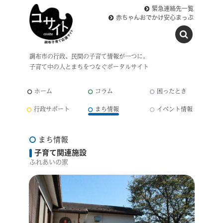
緊急連絡先一覧
赤ちゃんおでかけ安心まっぷ
調布市の行政、民間の子育て情報が一つに。
子育て中の人とまちをつなぐポータルサイト
ホーム
コラム
困ったとき
行政サポート
まち情報
イベント情報
まち情報
子育て関連施設
ふれあいの家