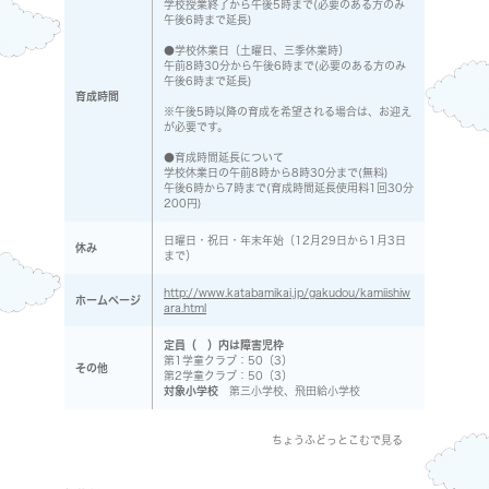
学校授業終了から午後5時まで(必要のある方のみ
午後6時まで延長)
●学校休業日（土曜日、三季休業時）
午前8時30分から午後6時まで(必要のある方のみ
午後6時まで延長)
育成時間
※午後5時以降の育成を希望される場合は、お迎え
が必要です。
●育成時間延長について
学校休業日の午前8時から8時30分まで(無料)
午後6時から7時まで(育成時間延長使用料1回30分
200円)
日曜日・祝日・年末年始（12月29日から1月3日
休み
まで）
http://www.katabamikai.jp/gakudou/kamiishiw
ホームページ
ara.html
定員（ ）内は障害児枠
第1学童クラブ：50（3）
その他
第2学童クラブ：50（3）
対象小学校
第三小学校、飛田給小学校
ちょうふどっとこむで見る