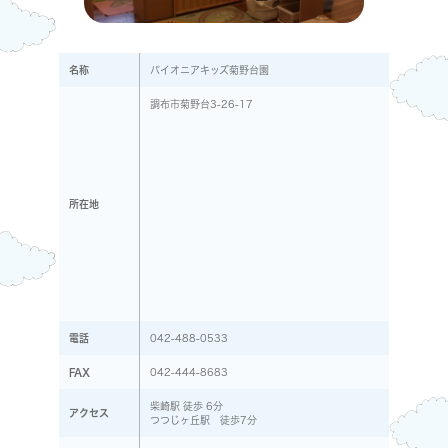
名称
パイオニアキッズ菊野台園
調布市菊野台3-26-17
所在地
電話
042-488-0533
FAX
042-444-8683
柴崎駅 徒歩 6分
アクセス
つつじヶ丘駅 徒歩7分