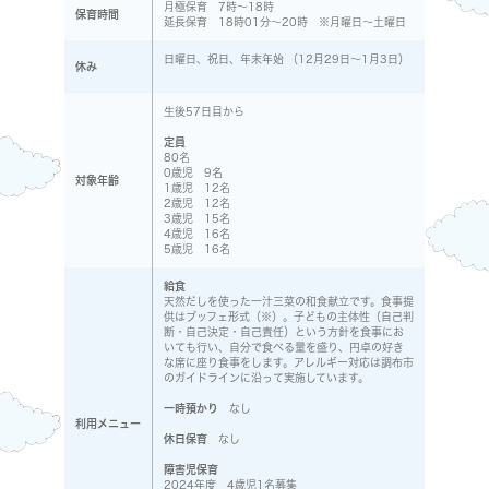
月極保育 7時～18時
保育時間
延長保育 18時01分～20時 ※月曜日～土曜日
日曜日、祝日、年末年始 （12月29日～1月3日）
休み
生後57日目から
定員
80名
0歳児 9名
対象年齢
1歳児 12名
2歳児 12名
3歳児 15名
4歳児 16名
5歳児 16名
給食
天然だしを使った一汁三菜の和食献立です。食事提
供はブッフェ形式（※）。子どもの主体性（自己判
断・自己決定・自己責任）という方針を食事にお
いても行い、自分で食べる量を盛り、円卓の好き
な席に座り食事をします。アレルギー対応は調布市
のガイドラインに沿って実施しています。
一時預かり
なし
利用メニュー
休日保育
なし
障害児保育
2024年度 4歳児1名募集