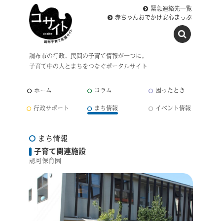
緊急連絡先一覧
赤ちゃんおでかけ安心まっぷ
調布市の行政、民間の子育て情報が一つに。
子育て中の人とまちをつなぐポータルサイト
ホーム
コラム
困ったとき
行政サポート
まち情報
イベント情報
まち情報
子育て関連施設
認可保育園