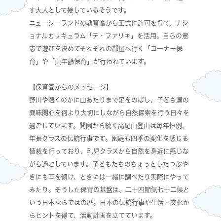
す大人として接しているそうです。
ニュージーランドの教育省から正式に許可を得て、ナシ
ョナルカリキュラム「テ・ファリキ」を活用。自らの意
志で遊びを決めてそれぞれの部屋へ行く「コーナー保
育」や「異年齢保育」が行われています。
【保育園からのメッセージ】
野川や遠くのかに山あたりまで足をのばし、子ども達の
興味関心を何より大切にしながら自然探索を行う日々を
過ごしています。開園から続く高尾山登山は毎年恒例、
年長クラスの伝統行事です。園庭も四季の変化を感じる
植栽を行っており、乳児クラスから自然を身近に感じな
がら過ごしています。子どもたちのちょっとしたつぶや
きにも耳を傾け、ときには一緒に調べたり実際にやって
みたり。そうした保育の基盤は、二十四節気七十二候と
いう日本ならではの暦。日本の伝統行事や生活・文化か
らヒントを得て、活動計画を立てています。