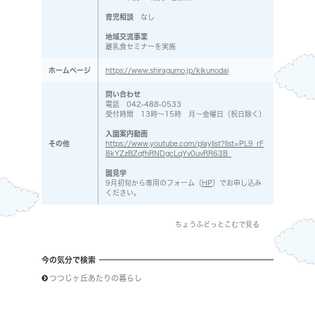
育児相談
なし
地域交流事業
離乳食セミナーを実施
ホームページ
https://www.shiragumo.jp/kikunodai
問い合わせ
電話 042-488-0533
受付時間 13時〜15時 月～金曜日（祝日除く）
入園案内動画
その他
https://www.youtube.com/playlist?list=PL9_rF
8kYZzBZqfhRNDgcLqYv0uvRR63B_
園見学
9月初旬から専用のフォーム（
HP
）でお申し込み
ください。
ちょうふどっとこむで見る
今の気分で検索
つつじヶ丘あたりの暮らし