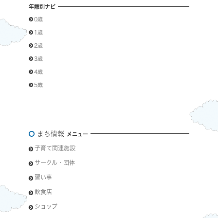
年齢別ナビ
0歳
1歳
2歳
3歳
4歳
5歳
まち情報
メニュー
子育て関連施設
サークル・団体
習い事
飲食店
ショップ