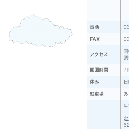
電話
0
FAX
0
国
アクセス
調
開園時間
7
休み
日
駐車場
あ
生
定
6