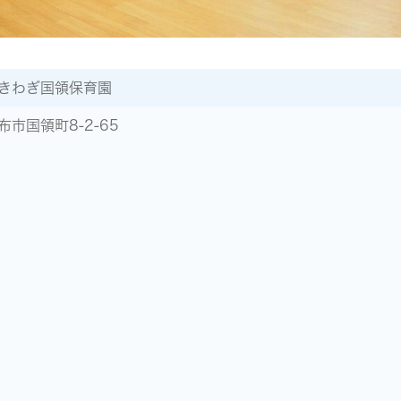
きわぎ国領保育園
布市国領町8-2-65