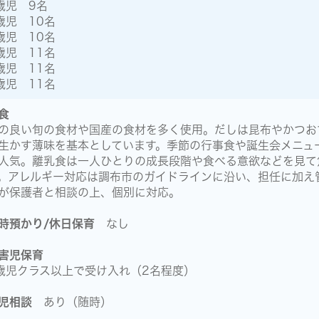
歳児 9名
歳児 10名
歳児 10名
歳児 11名
歳児 11名
歳児 11名
食
の良い旬の食材や国産の食材を多く使用。だしは昆布やかつお
生かす薄味を基本としています。季節の行事食や誕生会メニュ
人気。離乳食は一人ひとりの成長段階や食べる意欲などを見て
。アレルギー対応は調布市のガイドラインに沿い、担任に加え
が保護者と相談の上、個別に対応。
時預かり/休日保育
なし
害児保育
歳児クラス以上で受け入れ（2名程度）
児相談
あり（随時）