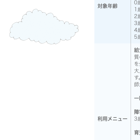
0
対象年齢
1
2
3
4
5
給
質
を
大
す
師
一
障
利用メニュー
3
育