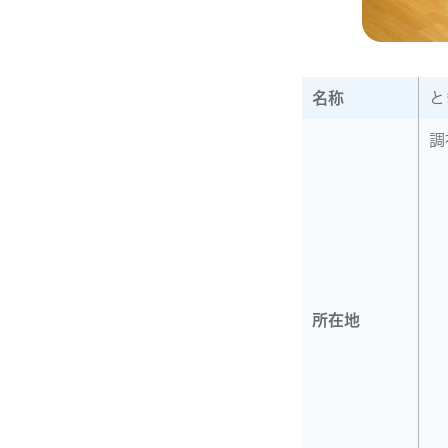
名称
と
調
所在地