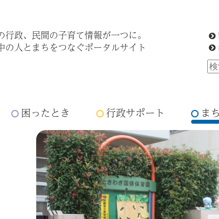
の行政、民間の子育て情報が一つに。
中の人とまちをつなぐポータルサイト
困ったとき
行政サポート
ま