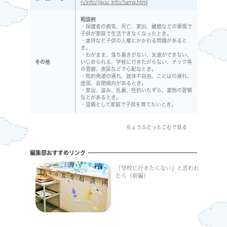
n/info/jisou_info/tama.html
相談例
・保護者の病気、死亡、家出、離婚などの事情で
子供が家庭で生活できなくなったとき。
・虐待など子供の人権にかかわる問題があると
き。
・わがまま、落ち着きがない、友達ができない、
その他
いじめられる、学校に行きたがらない、チック等
の習癖、夜尿などで心配なとき。
・知的発達の遅れ、肢体不自由、ことばの遅れ、
虚弱、自閉傾向があるとき。
・家出、盗み、乱暴、性的いたずら、薬物の習慣
などがあるとき。
・里親として家庭で子供を育てたいとき。
ちょうふどっとこむで見る
編集部おすすめリンク
「学校に行きたくない」と言われ
たら（前編）