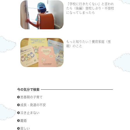
「学校に行きたくない」と言われ
たら（後編）登校しぶり・不登校
になってしまったら
もっと知りたい！養育家庭（里
親）のこと
今の気分で検索
思春期の子育て
成長・発達の不安
泣き止まない
離婚
寂しい