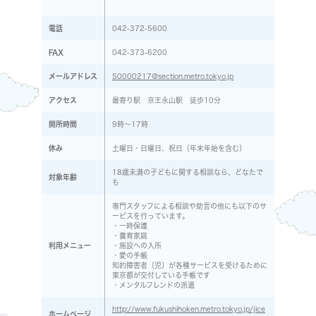
電話
042-372-5600
FAX
042-373-6200
メールアドレス
S0000217@section.metro.tokyo.jp
アクセス
最寄り駅 京王永山駅 徒歩10分
開所時間
9時～17時
休み
土曜日・日曜日、祝日（年末年始を含む）
18歳未満の子どもに関する相談なら、どなたで
対象年齢
も
専門スタッフによる相談や助言の他にも以下のサ
ービスを行っています。
・一時保護
・養育家庭
利用メニュー
・施設への入所
・愛の手帳
知的障害者（児）が各種サービスを受けるために
東京都が交付している手帳です
・メンタルフレンドの派遣
http://www.fukushihoken.metro.tokyo.jp/jice
ホームページ