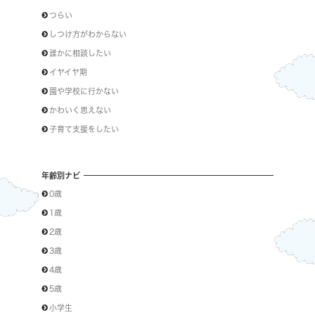
つらい
しつけ方がわからない
誰かに相談したい
イヤイヤ期
園や学校に行かない
かわいく思えない
子育て支援をしたい
年齢別ナビ
0歳
1歳
2歳
3歳
4歳
5歳
小学生