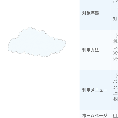
小
・
対象年齢
・
対
（
利
し
利用方法
※
※
（
バ
ン
利用メニュー
上
お
ホームページ
ht