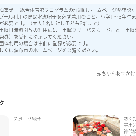
種事業， 総合体育館プログラムの詳細はホームページを確認
プール利用の際は水泳帽子を必ず着用のこと。小学1～3年生
が必要です。（大人1名に対し子ども2名まで）
土曜日無料開放の利用には「土曜フリーパスカード」と「土曜
発券）を受付に提示してください。
団体利用の場合は事前に登録が必要です。
しくは調布市のホームページをご覧ください。
赤ちゃんおでかけ
ク
寒く
スポーツ施設
寺周
神代