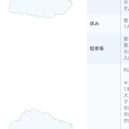
※
す
第
休み
1
第
第
駐車場
※
入
利
＊
1
大
子
市
市
市