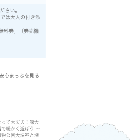
ください。
までは大人の付き添
無料券」（券売機
安心まっぷを見る
たって大丈夫！深大
辺で暖かく遊ぼう ～
植物公園大温室と深