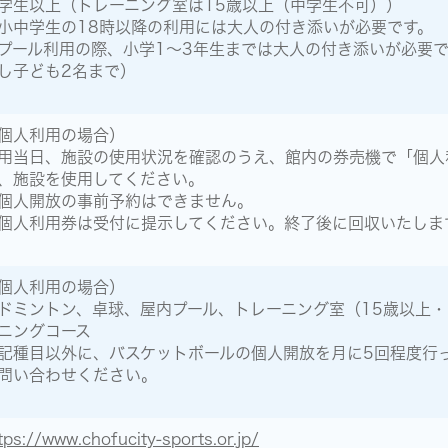
学生以上（トレーニング室は15歳以上（中学生不可））
小中学生の18時以降の利用には大人の付き添いが必要です。
プール利用の際、小学1～3年生までは大人の付き添いが必要で
し子ども2名まで）
個人利用の場合）
用当日、施設の使用状況を確認のうえ、館内の券売機で「個人
、施設を使用してください。
個人開放の事前予約はできません。
個人利用券は受付に提示してください。終了後に回収いたしま
個人利用の場合）
ドミントン、卓球、屋内プール、トレーニング室（15歳以上
ニングコース
記種目以外に、バスケットボールの個人開放を月に5回程度行
問い合わせください。
tps://www.chofucity-sports.or.jp/