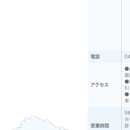
電話
0
●
館
●
アクセス
6
●
車
9
※
営業時間
詳