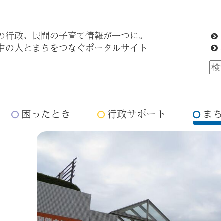
の行政、民間の子育て情報が一つに。
中の人とまちをつなぐポータルサイト
困ったとき
行政サポート
ま