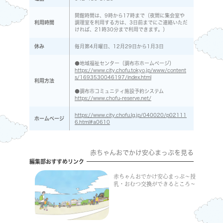
開館時間は、9時から17時まで（夜間に集会室や
利用時間
調理室を利用する方は、3日前までにご連絡いただ
ければ、21時30分まで利用できます。）
休み
毎月第4月曜日、12月29日から1月3日
●地域福祉センター（調布市ホームページ）
https://www.city.chofu.tokyo.jp/www/content
s/1693530046197/index.html
利用方法
●調布市コミュニティ施設予約システム
https://www.chofu-reserve.net/
https://www.city.chofu.lg.jp/040020/p02111
ホームページ
6.html#a0610
赤ちゃんおでかけ安心まっぷを見る
編集部おすすめリンク
赤ちゃんおでかけ安心まっぷ〜授
乳・おむつ交換ができるところ〜