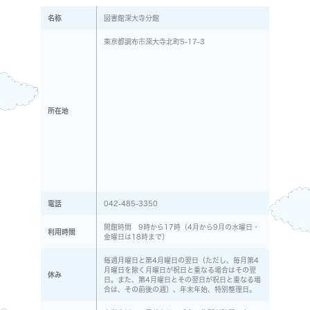
名称
図書館深大寺分館
東京都調布市深大寺北町5-17-3
所在地
電話
042-485-3350
開館時間 9時から17時（4月から9月の水曜日・
利用時間
金曜日は18時まで）
毎週月曜日と第4月曜日の翌日（ただし、毎月第4
月曜日を除く月曜日が祝日と重なる場合はその翌
休み
日。また、第4月曜日とその翌日が祝日と重なる場
合は、その前後の週）、年末年始、特別整理日。