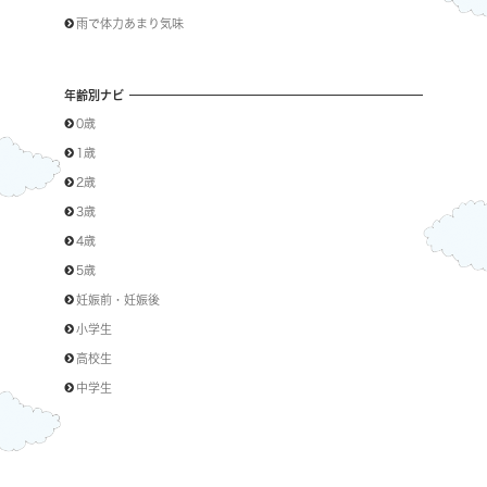
雨で体力あまり気味
年齢別ナビ
0歳
1歳
2歳
3歳
4歳
5歳
妊娠前・妊娠後
小学生
高校生
中学生