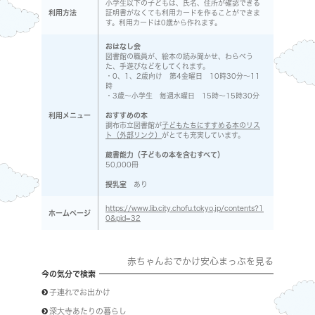
小学生以下の子どもは、氏名、住所が確認できる
利用方法
証明書がなくても利用カードを作ることができま
す。利用カードは0歳から作れます。
おはなし会
図書館の職員が、絵本の読み聞かせ、わらべう
た、手遊びなどをしてくれます。
・0、1、2歳向け 第4金曜日 10時30分～11
時
・3歳～小学生 毎週水曜日 15時～15時30分
利用メニュー
おすすめの本
調布市立図書館が
子どもたちにすすめる本のリス
ト（外部リンク）
がとても充実しています。
蔵書能力（子どもの本を含むすべて）
50,000冊
授乳室
あり
https://www.lib.city.chofu.tokyo.jp/contents?1
ホームページ
0&pid=32
赤ちゃんおでかけ安心まっぷを見る
今の気分で検索
子連れでお出かけ
深大寺あたりの暮らし