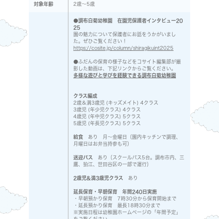
対象年齢
2歳～5歳
●
調布白菊幼稚園 在園児保護者インタビュー20
25
園の魅力について保護者にお話をうかがいまし
た。ぜひご覧ください！
https://cosite.jp/column/shiragikuint2025
●ふだんの保育の様子などをコサイト編集部が撮
影した動画は、下記リンクからご覧ください。
多様な遊びと学びを経験できる調布白菊幼稚園
クラス編成
2歳＆満3歳児 (キッズメイト) 4クラス
3歳児 (年少児クラス) 4クラス
4歳児 (年中児クラス) 5クラス
5歳児 (年長児クラス) 5クラス
給食
あり 月～金曜日（園内キッチンで調理、
月曜日はお弁当持参も可）
送迎バス
あり（スクールバス5台。調布市内、三
鷹、狛江、世田谷区の一部で運行）
2歳児&満3歳児クラス
あり
延長保育・早朝保育 年間240日実施
・早朝預かり保育 7時30分から保育開始まで
・延長預かり保育 最長18時30分まで
※実施日程は幼稚園ホームページの「年間予定」
をご覧ください。