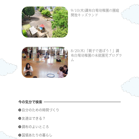
9/10(木)調布白菊幼稚園の園庭
開放キッズランド
8/20(木)「親子で遊ぼう！」調
布白菊幼稚園の未就園児プログラ
ム
今の気分で検索
自分のための時間づくり
友達はできる？
調布のよいところ
国領あたりの暮らし