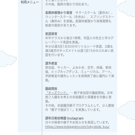
利用メニュー
その他、臨時の預かり対応あり。
長期休暇預かり保育
サマースクール（夏休み）、
ウィンタースクール（冬休み）、スプリングスクー
ル（春休み）を実施。長期休暇預かり保育期間も
給食の提供があります。
英語保育
年中クラスから毎日1時間、外国人の先生と学ぶグ
レープシード英語を実施。
年少は週3回1日30分のリトルシード英語、2歳＆
満3歳児のキッズメイトは週1回15分のふれあい英
語を行います。
課外教室
英会話、サッカー、よみかき、空手、体操、新体
操、ヒップホップダンス、ミュージカル、アート、
学研教室の課外レッスンを保育終了後に園内にて実
施。
園庭開放
「キッズランド」
… 親子参加型の園庭開放。次年
度ご入園をお考えの未就園児と保護者を対象に実
施。
その他、未就園児親子プログラムとして、少人数制
の「親子で遊ぼう！」を実施しています。
調布白菊幼稚園 Instagram
日々の保育の様子やお知らせを発信しています。
https://www.instagram.com/tokyokids_kuu/