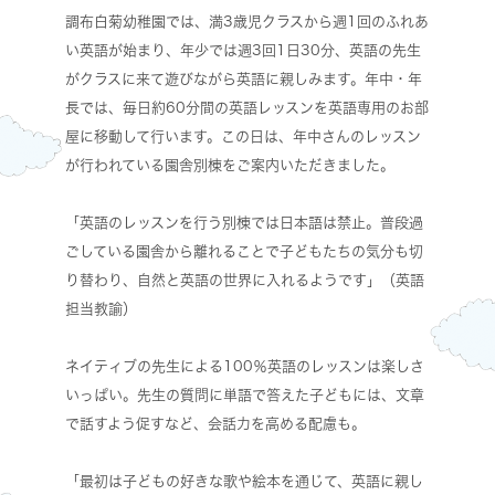
調布白菊幼稚園では、満3歳児クラスから週1回のふれあ
い英語が始まり、年少では週3回1日30分、英語の先生
がクラスに来て遊びながら英語に親しみます。年中・年
長では、毎日約60分間の英語レッスンを英語専用のお部
屋に移動して行います。この日は、年中さんのレッスン
が行われている園舎別棟をご案内いただきました。
「英語のレッスンを行う別棟では日本語は禁止。普段過
ごしている園舎から離れることで子どもたちの気分も切
り替わり、自然と英語の世界に入れるようです」（英語
担当教諭）
ネイティブの先生による100％英語のレッスンは楽しさ
いっぱい。先生の質問に単語で答えた子どもには、文章
で話すよう促すなど、会話力を高める配慮も。
「最初は子どもの好きな歌や絵本を通じて、英語に親し