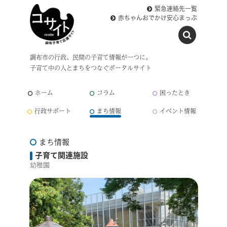
緊急連絡先一覧
赤ちゃんおでかけ安心まっぷ
調布市の行政、民間の子育て情報が一つに。
子育て中の人とまちをつなぐポータルサイト
ホーム
コラム
困ったとき
行政サポート
まち情報
イベント情報
まち情報
子育て関連施設
幼稚園