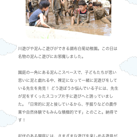
川遊びや泥んこ遊びができる調布白菊幼稚園。この日は
名物の泥んこ遊びにお邪魔しました。
園庭の一角にある泥んこスペースで、子どもたちが思い
思いに泥と戯れる中、裸足になって一緒に泥遊びをして
いる先生を発見！ どう遊ぼうか悩んでいる子には、先生
が泥をすくったスコップ片手に遊びへと誘っていまし
た。「日常的に泥と接しているから、芋掘りなどの農作
業や自然体験でもみんな積極的です」とのこと。納得で
す！
起伏のある園庭には、さまざまな遊びを楽しめる遊具が