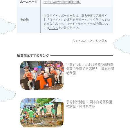
ホームページ
http://www.tokyokids.net/
※コサイトサポーターとは、調布子育て応援サイ
その他
ト「コサイト」の運営をサポートしてくださってい
るみなさんです。コサイトサポーターの詳細につい
ては
こちら
をご覧ください。
ちょうふどっとこむで見る
編集部おすすめリンク
年間240日、1日11時間の長時間
保育で子育てを応援！ 調布白菊
幼稚園
予約制で開催！ 調布白菊幼稚園
の施設・保育見学会