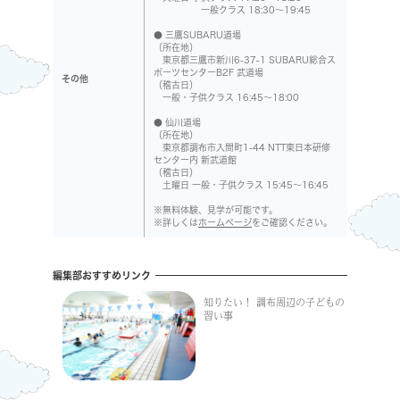
一般クラス 18:30～19:45
● 三鷹SUBARU道場
（所在地）
東京都三鷹市新川6-37-1 SUBARU総合ス
ポーツセンターB2F 武道場
その他
（稽古日）
一般・子供クラス 16:45～18:00
● 仙川道場
（所在地）
東京都調布市入間町1-44 NTT東日本研修
センター内 新武道館
（稽古日）
土曜日 一般・子供クラス 15:45～16:45
※無料体験、見学が可能です。
※詳しくは
ホームページ
をご確認ください。
編集部おすすめリンク
知りたい！ 調布周辺の子どもの
習い事