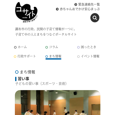
緊急連絡先一覧
赤ちゃんおでかけ安心まっぷ
調布市の行政、民間の子育て情報が一つに。
子育て中の人とまちをつなぐポータルサイト
ホーム
コラム
困ったとき
行政サポート
まち情報
イベント情報
まち情報
習い事
子どもの習い事（スポーツ・芸術）