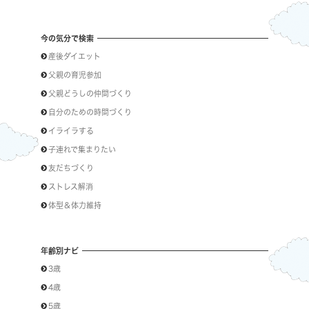
今の気分で検索
産後ダイエット
父親の育児参加
父親どうしの仲間づくり
自分のための時間づくり
イライラする
子連れで集まりたい
友だちづくり
ストレス解消
体型＆体力維持
年齢別ナビ
3歳
4歳
5歳