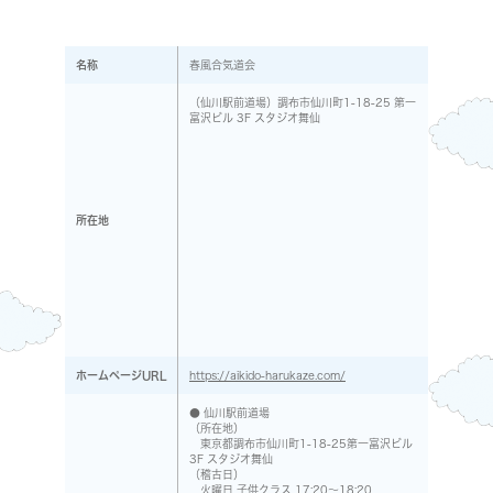
名称
春風合気道会
（仙川駅前道場）調布市仙川町1-18-25 第一
富沢ビル 3F スタジオ舞仙
所在地
ホームページURL
https://aikido-harukaze.com/
● 仙川駅前道場
（所在地）
東京都調布市仙川町1-18-25第一富沢ビル
3F スタジオ舞仙
（稽古日）
火曜日 子供クラス 17:20～18:20