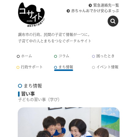
緊急連絡先一覧
赤ちゃんおでかけ安心まっぷ
調布市の行政、民間の子育て情報が一つに。
子育て中の人とまちをつなぐポータルサイト
ホーム
コラム
困ったとき
行政サポート
まち情報
イベント情報
まち情報
習い事
子どもの習い事（学び）