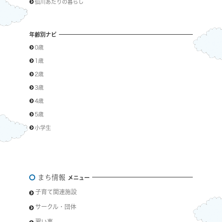
仙川あたりの暮らし
年齢別ナビ
0歳
1歳
2歳
3歳
4歳
5歳
小学生
まち情報
メニュー
子育て関連施設
サークル・団体
習い事