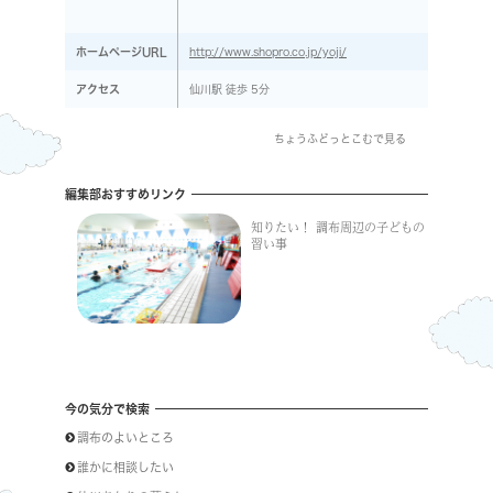
ホームページURL
http://www.shopro.co.jp/yoji/
アクセス
仙川駅 徒歩 5分
ちょうふどっとこむで見る
編集部おすすめリンク
知りたい！ 調布周辺の子どもの
習い事
今の気分で検索
調布のよいところ
誰かに相談したい