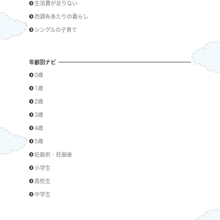
生活費が足りない
西調布あたりの暮らし
シングルの子育て
年齢別ナビ
0歳
1歳
2歳
3歳
4歳
5歳
妊娠前・妊娠後
小学生
高校生
中学生