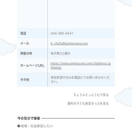
電話
042-485-6541
メール
lv_chofu@sompocare.com
開催日時
毎月第3土曜日
https://www.sompocare.com/childrens-ca
ホームページURL
feteria/
参加希望の方はお電話にてお問い合わせくだ
その他
さい。
ちょうふどっとこむで見る
調布市子ども食堂まっぷを見る
今の気分で検索
地域・社会参加したい