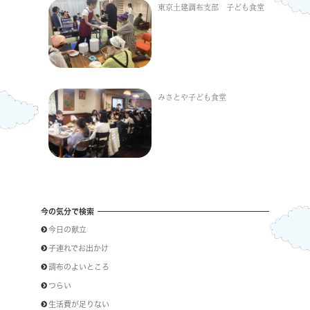
東京土建調布支部 子ども食堂
みさとや子ども食堂
今の気分で検索
今日の献立
子連れでお出かけ
調布のよいところ
つらい
生活費が足りない