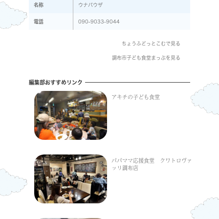
名称
ウナパウザ
電話
090-9033-9044
ちょうふどっとこむで見る
調布市子ども食堂まっぷを見る
編集部おすすめリンク
アキチの子ども食堂
パパママ応援食堂 クワトロヴァ
ッリ調布店