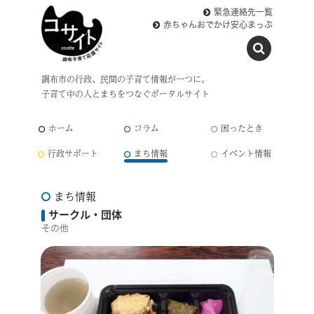
緊急連絡先一覧
赤ちゃんおでかけ安心まっぷ
調布市の行政、民間の子育て情報が一つに。
子育て中の人とまちをつなぐポータルサイト
ホーム
コラム
困ったとき
行政サポート
まち情報
イベント情報
まち情報
サークル・団体
その他