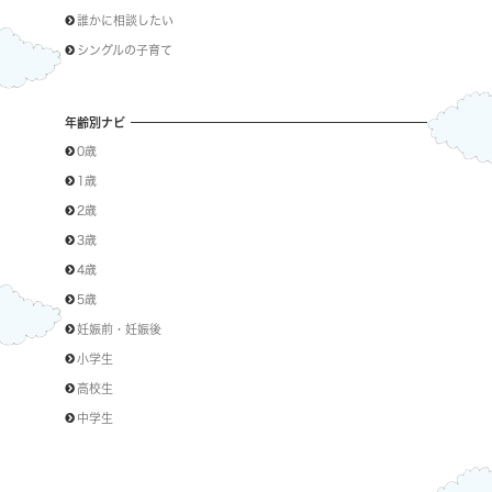
誰かに相談したい
シングルの子育て
年齢別ナビ
0歳
1歳
2歳
3歳
4歳
5歳
妊娠前・妊娠後
小学生
高校生
中学生