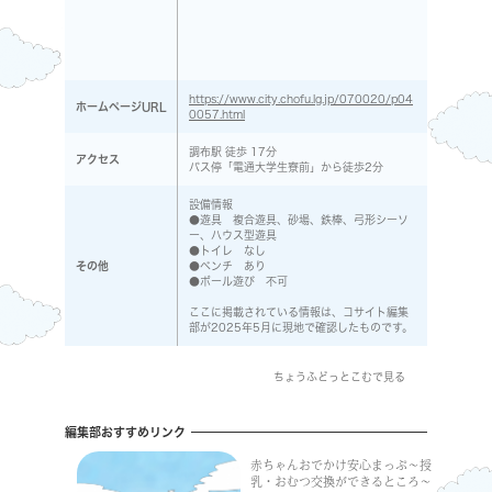
https://www.city.chofu.lg.jp/070020/p04
ホームページURL
0057.html
調布駅 徒歩 17分
アクセス
バス停「電通大学生寮前」から徒歩2分
設備情報
●遊具 複合遊具、砂場、鉄棒、弓形シーソ
ー、ハウス型遊具
●トイレ なし
その他
●ベンチ あり
●ボール遊び 不可
ここに掲載されている情報は、コサイト編集
部が2025年5月に現地で確認したものです。
ちょうふどっとこむで見る
編集部おすすめリンク
赤ちゃんおでかけ安心まっぷ〜授
乳・おむつ交換ができるところ〜