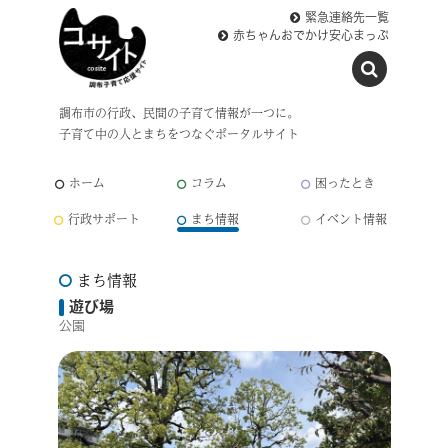
緊急連絡先一覧
赤ちゃんおでかけ安心まっぷ
調布市の行政、民間の子育て情報が一つに。
子育て中の人とまちをつなぐポータルサイト
ホーム
コラム
困ったとき
行政サポート
まち情報
イベント情報
まち情報
遊び場
公園