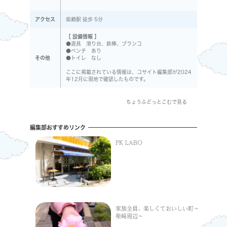
アクセス
柴崎駅 徒歩 5分
［ 設備情報 ］
●遊具 滑り台、鉄棒、ブランコ
●ベンチ あり
その他
●トイレ なし
ここに掲載されている情報は、コサイト編集部が2024
年12月に現地で確認したものです。
ちょうふどっとこむで見る
編集部おすすめリンク
PK LABO
家族全員、楽しくておいしい町～
柴崎周辺～