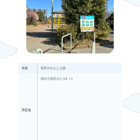
名称
菊野台仲よし公園
調布市菊野台2-38-13
所在地