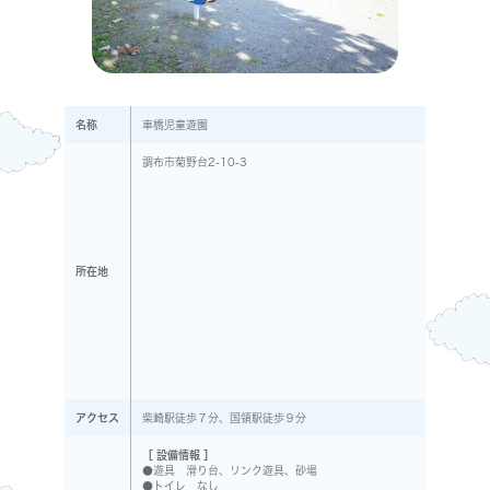
名称
車橋児童遊園
調布市菊野台2-10-3
所在地
アクセス
柴崎駅徒歩７分、国領駅徒歩９分
［ 設備情報 ］
●遊具 滑り台、リンク遊具、砂場
●トイレ なし