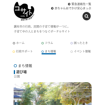
緊急連絡先一覧
赤ちゃんおでかけ安心まっぷ
調布市の行政、民間の子育て情報が一つに。
子育て中の人とまちをつなぐポータルサイト
ホーム
コラム
困ったとき
行政サポート
まち情報
イベント情報
まち情報
遊び場
公園