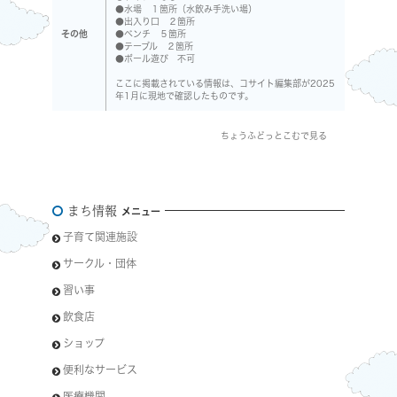
●水場 １箇所（水飲み手洗い場）
●出入り口 ２箇所
その他
●ベンチ ５箇所
●テーブル ２箇所
●ボール遊び 不可
ここに掲載されている情報は、コサイト編集部が2025
年1月に現地で確認したものです。
ちょうふどっとこむで見る
まち情報
メニュー
子育て関連施設
サークル・団体
習い事
飲食店
ショップ
便利なサービス
医療機関