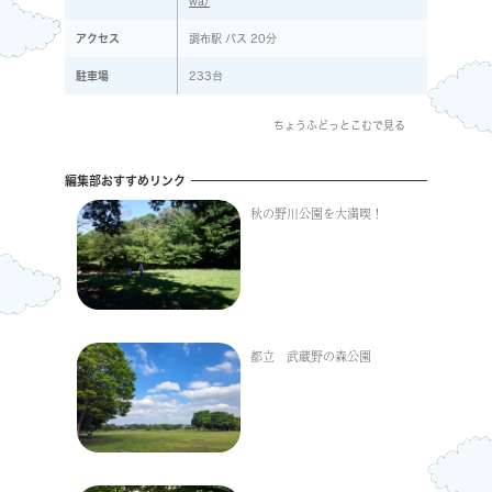
wa/
アクセス
調布駅 バス 20分
駐車場
233台
ちょうふどっとこむで見る
編集部おすすめリンク
秋の野川公園を大満喫！
都立 武蔵野の森公園