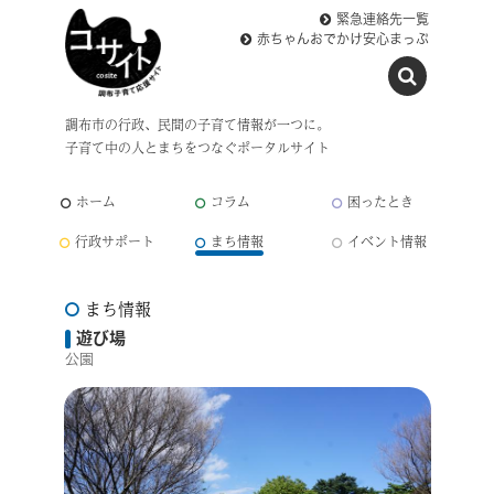
緊急連絡先一覧
赤ちゃんおでかけ安心まっぷ
調布市の行政、民間の子育て情報が一つに。
子育て中の人とまちをつなぐポータルサイト
ホーム
コラム
困ったとき
行政サポート
まち情報
イベント情報
まち情報
遊び場
公園