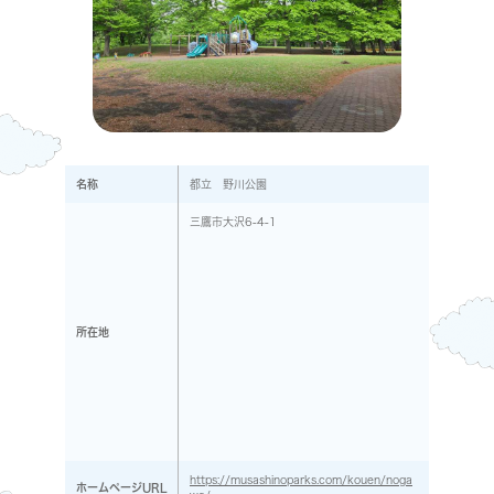
名称
都立 野川公園
三鷹市大沢6-4-1
所在地
https://musashinoparks.com/kouen/noga
ホームページURL