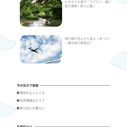
わき水で水遊び！子どもと一緒に
夏を満喫～野川公園～
飛行機を見ながら遊ぶ！食べる！
～調布飛行場周辺～
今の気分で検索
調布のよいところ
自然環境はどう？
野川沿いの暮らし
年齢別ナビ