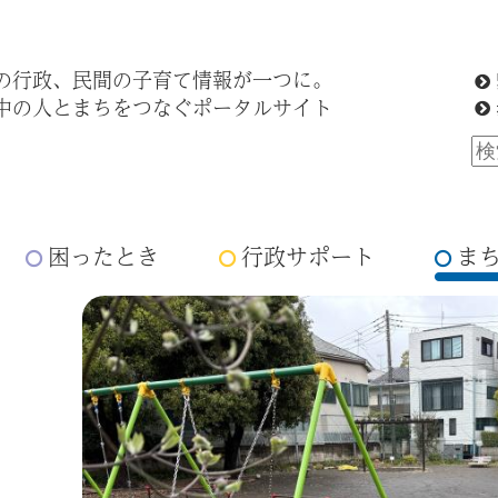
の行政、民間の子育て情報が一つに。
中の人とまちをつなぐポータルサイト
困ったとき
行政サポート
ま