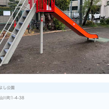
よし公園
川町1-4-38