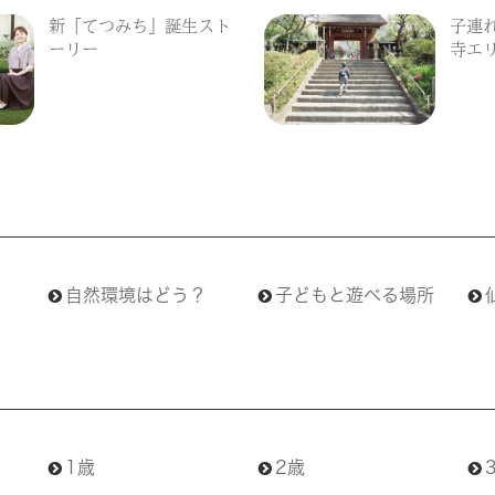
新「てつみち」誕生スト
子連
ーリー
寺エ
自然環境はどう？
子どもと遊べる場所
1歳
2歳