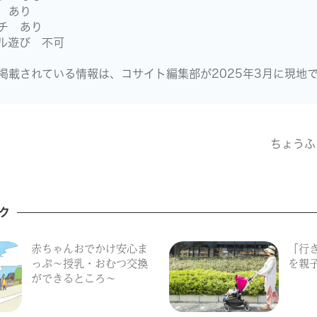
 あり
チ あり
ル遊び 不可
掲載されている情報は、コサイト編集部が2025年3月に現地
ちょうふ
ク
赤ちゃんおでかけ安心ま
「行
っぷ〜授乳・おむつ交換
を親
ができるところ〜