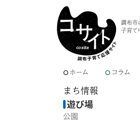
調布市
子育て
ホーム
コラム
まち情報
遊び場
公園