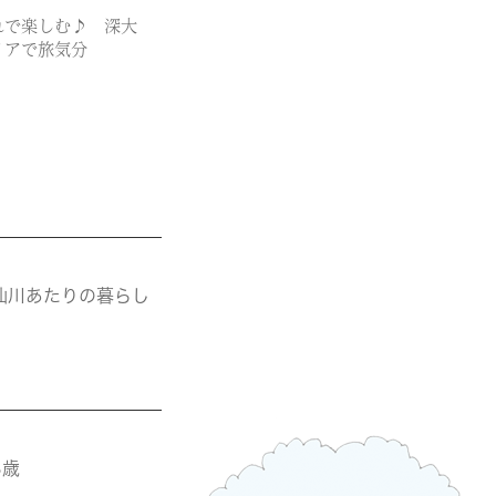
れで楽しむ♪ 深大
リアで旅気分
仙川あたりの暮らし
3歳