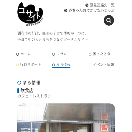
緊急連絡先一覧
赤ちゃんおでかけ安心まっぷ
調布市の行政、民間の子育て情報が一つに。
子育て中の人とまちをつなぐポータルサイト
ホーム
コラム
困ったとき
行政サポート
まち情報
イベント情報
まち情報
飲食店
カフェ・レストラン