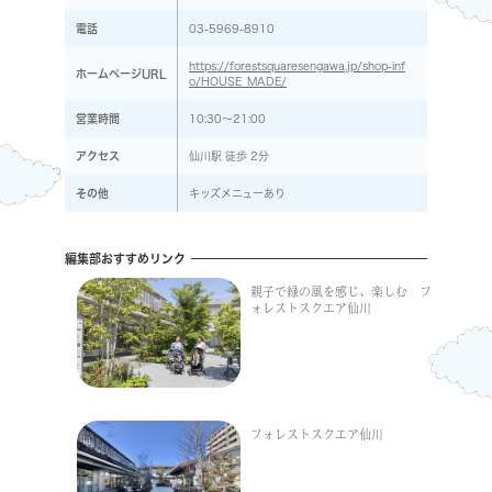
電話
03-5969-8910
https://forestsquaresengawa.jp/shop-inf
ホームページURL
o/HOUSE_MADE/
営業時間
10:30～21:00
アクセス
仙川駅 徒歩 2分
その他
キッズメニューあり
編集部おすすめリンク
親子で緑の風を感じ、楽しむ フ
ォレストスクエア仙川
フォレストスクエア仙川