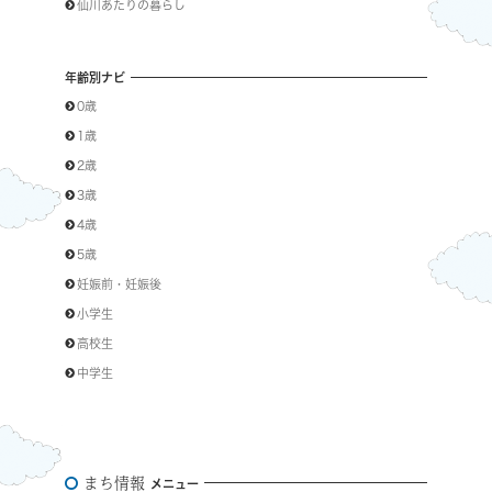
仙川あたりの暮らし
年齢別ナビ
0歳
1歳
2歳
3歳
4歳
5歳
妊娠前・妊娠後
小学生
高校生
中学生
まち情報
メニュー