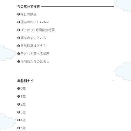
今の気分で検索
今日の献立
調布のおいしいもの
ぽっかり2時間自分時間
調布のよいところ
自然環境はどう？
子どもと遊べる場所
仙川あたりの暮らし
年齢別ナビ
0歳
1歳
2歳
3歳
4歳
5歳