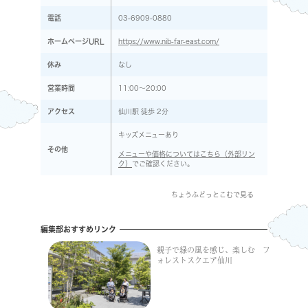
電話
03-6909-0880
ホームページURL
https://www.nib-far-east.com/
休み
なし
営業時間
11:00～20:00
アクセス
仙川駅 徒歩 2分
キッズメニューあり
その他
メニューや価格についてはこちら（外部リン
ク）
でご確認ください。
ちょうふどっとこむで見る
編集部おすすめリンク
親子で緑の風を感じ、楽しむ フ
ォレストスクエア仙川