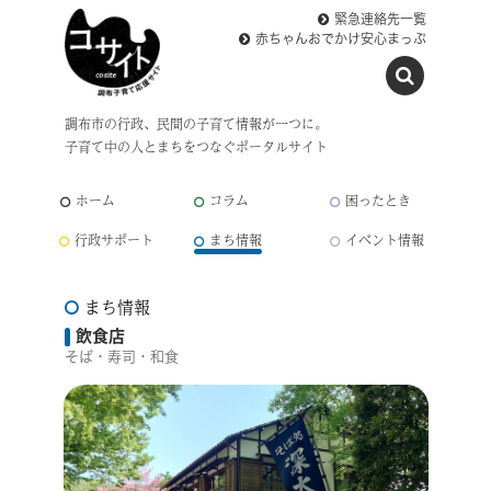
緊急連絡先一覧
赤ちゃんおでかけ安心まっぷ
調布市の行政、民間の子育て情報が一つに。
子育て中の人とまちをつなぐポータルサイト
ホーム
コラム
困ったとき
行政サポート
まち情報
イベント情報
まち情報
飲食店
そば・寿司・和食