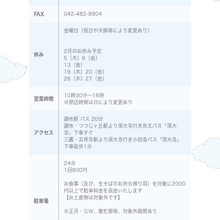
FAX
042-482-8904
金曜日（祝日や天候等により変更あり）
2月のお休み予定
休み
5（木）6（金）
13（金）
19（木）20（金）
26（木）27（金）
10時30分～16時
営業時間
※閉店時間は日により変更あり
調布駅 バス 20分
調布・つつじヶ丘駅より深大寺行き京王バス「深大
アクセス
寺」下車すぐ
三鷹・吉祥寺駅より深大寺行き小田急バス「深大寺」
下車徒歩1分
24台
1回800円
お食事（及び、生そばのお持ち帰り用）を対象に2000
円以上で駐車料金を返金いたします
【お土産物は対象外です】
駐車場
※正月・ＧＷ、繁忙期等、対象外期間あり