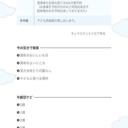
普通車不在時大型バス4台※要予約
（お食事を予約の方のみご利用出来ます
駐車場のみの予約は承っておりません）
その他
子ども用食器の貸し出しあり。
ちょうふどっとこむで見る
今の気分で検索
調布のおいしいもの
調布のよいところ
深大寺あたりの暮らし
子どもと遊べる場所
年齢別ナビ
0歳
1歳
2歳
3歳