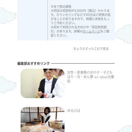
※全て税込価格
※初回は初診料が3,300円（税込）かかりま
す。カウンセリングなどで30分ほど時間が延
びることがありますので、時間に余裕をもっ
てご予約ください。
※初めて利用される方向けの「初回特別割
引」があります。詳細は
ホームページ
をご確
認ください。
ちょうふどっとこむで見る
編集部おすすめリンク
女性・思春期の女の子・子ども
はり・灸・あん摩 ao akua治療
院
ゆるのば