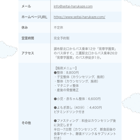
メール
info@seitai-harukaze.com
ホームページURL
https://www.seitai-harukaze.com/
休み
不定休
営業時間
完全予約制
調布駅北口からバス乗車12分「晃華学園東」
アクセス
のバス停すぐ。三鷹駅北口からバス乗車26分
「晃華学園東」のバス停徒歩1分。
【施術メニュー】
●整体：8,800円
・子宝整体（カウンセリング、施術）
・整体（カウンセリング、施術）
・マタニティ整体
・産後の骨盤矯正
●小児・赤ちゃん整体：6,600円
●よもぎ蒸し（40分）：4,400円
ビタミンドリンク付き
●ファスティング：料金はカウンセリング後
その他
に決定します
半日～7日間（カウンセリング、 断食前後の
食事サポート、酵素ドリンク＆サプリメント
付き）