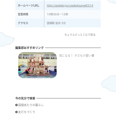
ホームページURL
http://ameblo.jp/cosdestournel0314
営業時間
10時30分～12時
アクセス
国領駅 徒歩 3分
ちょうふどっとこむで見る
編集部おすすめリンク
気になる！ 子どもの習い事
今の気分で検索
国領あたりの暮らし
友だちづくり