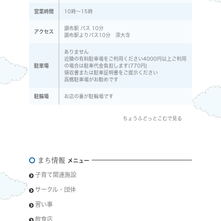
営業時間
10時～15時
調布駅 バス 10分
アクセス
調布駅よりバス10分 深大寺
ありません
近隣の有料駐車場をご利用ください4000円以上ご利用
駐車場
の場合は駐車代金負担します(770円)
領収書または駐車証明書をご提示ください
高橋駐車場がお勧めです
駐輪場
お店の裏が駐輪場です
ちょうふどっとこむで見る
まち情報
メニュー
子育て関連施設
サークル・団体
習い事
飲食店