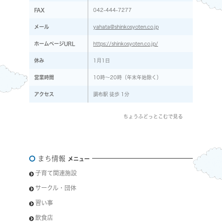
FAX
042-444-7277
メール
yahata@shinkosyoten.co.jp
ホームページURL
https://shinkosyoten.co.jp/
休み
1月1日
営業時間
10時～20時（年末年始除く）
アクセス
調布駅 徒歩 1分
ちょうふどっとこむで見る
まち情報
メニュー
子育て関連施設
サークル・団体
習い事
飲食店