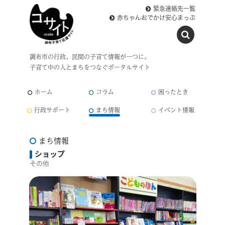
緊急連絡先一覧
赤ちゃんおでかけ安心まっぷ
調布市の行政、民間の子育て情報が一つに。
子育て中の人とまちをつなぐポータルサイト
ホーム
コラム
困ったとき
行政サポート
まち情報
イベント情報
まち情報
ショップ
その他