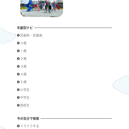
年齢別ナビ
妊娠前・妊娠後
０歳
１歳
２歳
３歳
４歳
５歳
小学生
中学生
高校生
今の気分で検索
イライラする