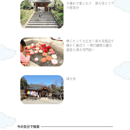
子連れで楽しむ♪ 深大寺エリア
で旅気分
寒くたって大丈夫！深大寺周辺で
暖かく遊ぼう ～神代植物公園大
温室と深大寺門前～
深大寺
今の気分で検索