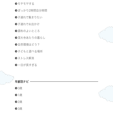
モヤモヤする
ぽっかり2時間自分時間
子連れで集まりたい
子連れでお出かけ
調布のよいところ
深大寺あたりの暮らし
自然環境はどう？
子どもと遊べる場所
ストレス解消
一日が長すぎる
年齢別ナビ
0歳
1歳
2歳
3歳