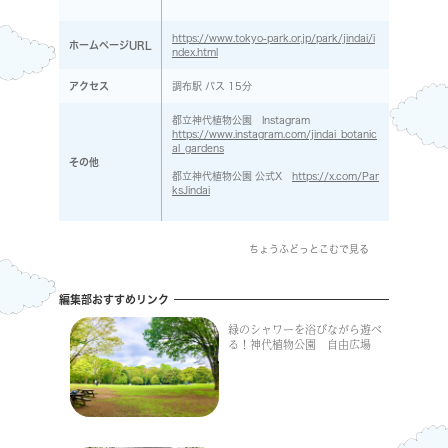
https://www.tokyo-park.or.jp/park/jindai/i
ホームページURL
ndex.html
アクセス
調布駅 バス 15分
都立神代植物公園 Instagram
https://www.instagram.com/jindai_botanic
al_gardens
その他
都立神代植物公園 公式X
https://x.com/Par
ksJindai
ちょうふどっとこむで見る
編集部おすすめリンク
緑のシャワーを浴びながら遊べ
る！神代植物公園 自由広場