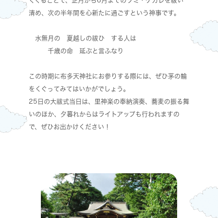
くぐることで、正月から6月までのツミ・ケガレを祓い
清め、次の半年間を心新たに過ごすという神事です。
水無月の 夏越しの祓ひ する人は
千歳の命 延ぶと言ふなり
この時期に布多天神社にお参りする際には、ぜひ茅の輪
をくぐってみてはいかがでしょう。
25日の大祓式当日は、里神楽の奉納演奏、蕎麦の振る舞
いのほか、夕暮れからはライトアップも行われますの
で、ぜひお出かけください！