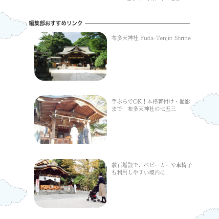
編集部おすすめリンク
布多天神社 Fuda-Tenjin Shrine
手ぶらでOK！本格着付け・撮影
まで 布多天神社の七五三
敷石増設で、ベビーカーや車椅子
も利用しやすい境内に