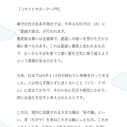
［コサイトサポーターPR］
鎮守の杜の布多天神社では、今年も6月25日（水）に
「夏越大祓式」が行われます。
蕎麦振る舞いは先着順で、夏越しの祓いを受けた方から
順に食べられます。これは夏越し蕎麦と言われるもの
で、古くからそばを食べて暑い夏を元気に乗り越えよう
という習慣があるのだそう。
古来、日本では6月と12月の終わりに神事を行ってきま
した。人は知らず識らずに良くないこと（ツミ・ケガ
レ）に染まりがちで、そのために厄災や病気にかかり、
時には過ちを犯すと考えられたからです。
この日、境内に設置される大きな輪は「茅の輪」とい
い、茅（ちがや）を束ねて大きな輪にしたもの。これを