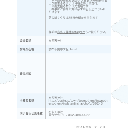
半年間の罪穢れを祓う 大祓式 茅の輪神事お
よび蕎麦ふるまいは 午後2時より斎行。
※蕎麦振る舞いは先着順です
神事にご参列の方は必ずお召し上がりいた
だけます
茅の輪くぐりは25日の朝から行えます
詳細は
布多天神社Instagram
もご覧ください。
会場名称
布多天神社
会場所在地
調布市調布ケ丘 1-8-1
会場地図
布多天神社
主催者名称
http://cosite.jp/town/townothers/townoth
ersothers/fudatenjinsha/chofu/36243
布多天神社
問い合わせ先名称
問合せ先TEL：042-489-0022
コサイトサポーターとは