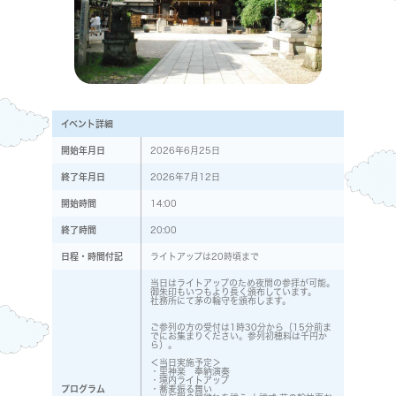
イベント詳細
開始年月日
2026年6月25日
終了年月日
2026年7月12日
開始時間
14:00
終了時間
20:00
日程・時間付記
ライトアップは20時頃まで
当日はライトアップのため夜間の参拝が可能。
御朱印もいつもより長く頒布しています。
社務所にて茅の輪守を頒布します。
ご参列の方の受付は1時30分から（15分前ま
でにお集まりください。参列初穂料は千円か
ら）。
＜当日実施予定＞
・里神楽 奉納演奏
・境内ライトアップ
プログラム
・蕎麦振る舞い