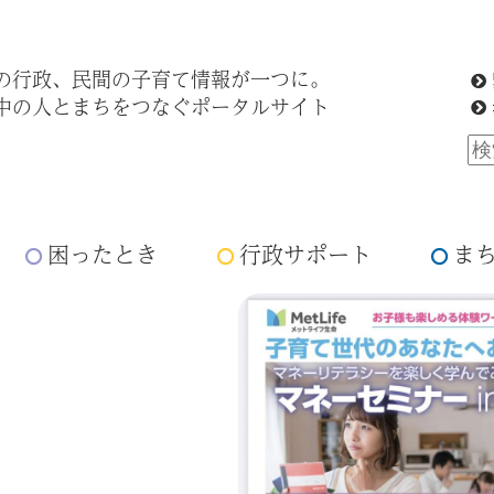
の行政、民間の子育て情報が一つに。
中の人とまちをつなぐポータルサイト
困ったとき
行政サポート
ま