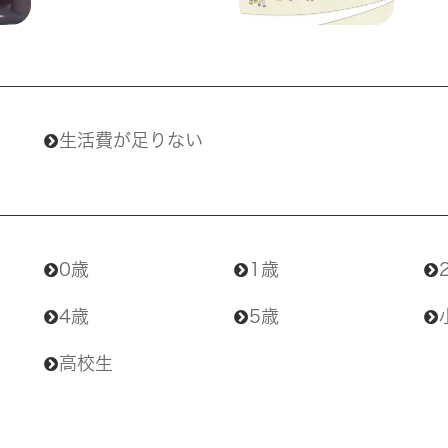
生活費が足りない
0歳
1歳
4歳
5歳
高校生