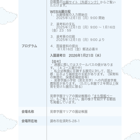
幼稚園の
出願サイト（外部リンク）
からご覧い
ただけます。
WEB出願日程
１．出願情報の入力開始日
2025年12月1日（月）9:00 開始
２．選考料の支払
2025年12月1日（月）9:00 ～ 1月16日
（金）23：59
３．選考票の印刷
2025年12月1日（月）9:00 より
プログラム
４．面接資料の提出
※1月16日（金）郵送必着※
入園選考日 2026年1月21日（水）
【備考】
・ 通園に際してはスクールバスの便がありま
す。（４コース運行中）
・ 私立幼稚園に在籍する園児に対して、国と
都・区市より補助金の支給があります。（保育料
の無償化、保護者補助金等）
・ 晃華学園小学校（男女共学）への内部進学推
薦制度があります。（ただし本園で２年間以上保
育を受けた園児に限る）
晃華学園マリアの園幼稚園の「
まち情報ペー
ジ
」もご覧ください。園の様子を紹介する動画
も掲載しています。
会場名称
晃華学園マリアの園幼稚園
会場所在地
調布市佐須町5-28-1