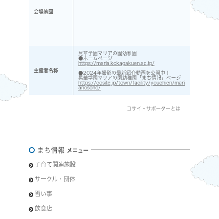
会場地図
晃華学園マリアの園幼稚園
●ホームページ
https://maria.kokagakuen.ac.jp/
主催者名称
●2024年撮影の最新紹介動画を公開中！
晃華学園マリアの園幼稚園「まち情報」ページ
https://cosite.jp/town/facility/youchien/mari
anosono/
コサイトサポーターとは
まち情報
メニュー
子育て関連施設
サークル・団体
習い事
飲食店