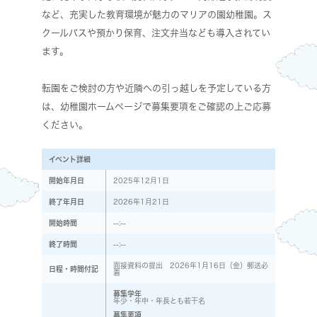
など、充実した教育環境が魅力のマリアの園幼稚園。ス
クールバスや預かり保育、注文弁当なども導入されてい
ます。
転園をご検討の方や近隣への引っ越しを予定している方
は、幼稚園ホームページで募集要項をご確認の上ご応募
ください。
イベント詳細
開始年月日
2025年12月1日
終了年月日
2026年1月21日
開始時間
--:--
終了時間
--:--
面接資料の提出 2026年1月16日（金）郵送必
日程・時間付記
着
募集学年
年少・年中・年長とも若干名
募集要項