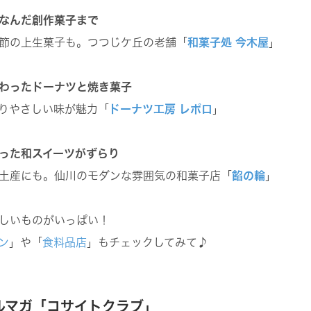
なんだ創作菓子まで
節の上生菓子も。つつじケ丘の老舗「
和菓子処 今木屋
」
わったドーナツと焼き菓子
りやさしい味が魅力「
ドーナツ工房 レポロ
」
った和スイーツがずらり
土産にも。仙川のモダンな雰囲気の和菓子店「
餡の輪
」
しいものがいっぱい！
ン
」や「
食料品店
」もチェックしてみて♪
ルマガ「コサイトクラブ」