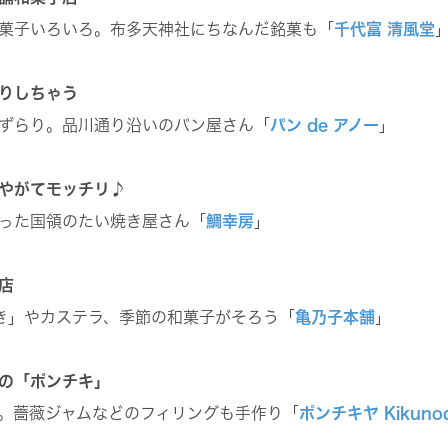
菓子いろいろ。布多天神社にちなんだ銘菓も「
千代富 清風堂
りしちゃう
ずらり。品川通り沿いのパン屋さん「
パン de アノー
」
やがてモッチリ♪
った国領のたい焼き屋さん「
鯛幸房
」
店
焼き」やカステラ、季節の和菓子がそろう「
亀乃子本舗
」
の「ポンチキ」
。薔薇ジャムなどのフィリングも手作り「
ポンチキヤ Kikunod