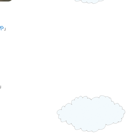
や
」
」