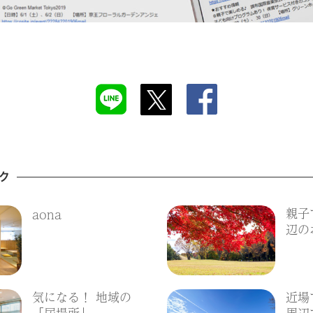
ク
親子
aona
辺の
気になる！ 地域の
近場