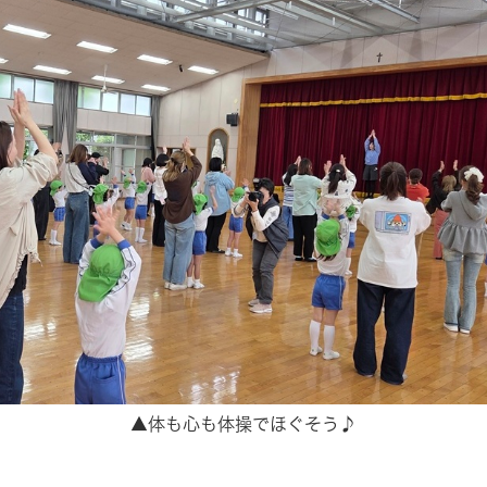
▲体も心も体操でほぐそう♪