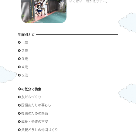
いっぱい「おかえりデー」
年齢別ナビ
１歳
２歳
３歳
４歳
５歳
今の気分で検索
友だちづくり
国領あたりの暮らし
復職のための準備
成長・発達の不安
父親どうしの仲間づくり