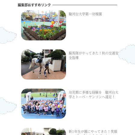
編集部おすすめリンク
駿河台大学第一幼稚園
騎馬隊がやってきた！秋の交通安
全指導
幼児期に多様な経験を 駿河台大
学とトーベ・ヤンソンへ遠足！
新1年生が園にやってきた！笑顔