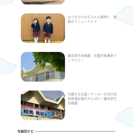
おうちでのお手入れも簡単に 制
服がリニューアル♪
調布若竹幼稚園 在園児保護者イ
ンタビュー
卒園生を応援！サッカー日本代表
相馬勇紀選手がんばれ！調布若竹
幼稚園
年齢別ナビ