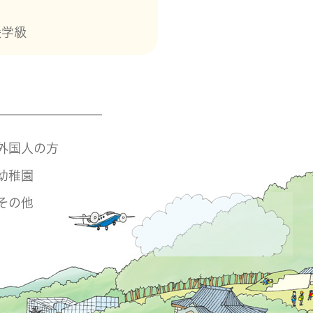
援学級
外国人の方
幼稚園
その他