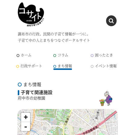
調布市の行政、民間の子育て情報が一つに。
子育て中の人とまちをつなぐポータルサイト
ホーム
コラム
困ったとき
行政サポート
まち情報
イベント情報
まち情報
子育て関連施設
府中市の幼稚園
+
-