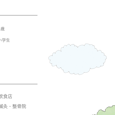
3歳
小学生
飲食店
鍼灸・整骨院