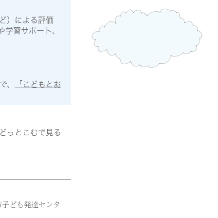
ど）による評価
や学習サポート、
で、
「こどもとお
。
どっとこむで見る
市子ども発達センタ