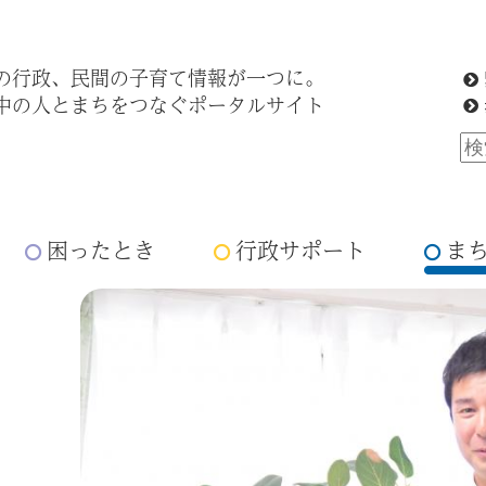
の行政、民間の子育て情報が一つに。
中の人とまちをつなぐポータルサイト
困ったとき
行政サポート
ま