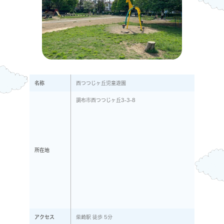
名称
西つつじヶ丘児童遊園
調布市西つつじヶ丘3-3-8
所在地
アクセス
柴崎駅 徒歩 5分