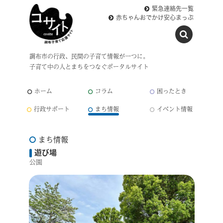
緊急連絡先一覧
赤ちゃんおでかけ安心まっぷ
調布市の行政、民間の子育て情報が一つに。
子育て中の人とまちをつなぐポータルサイト
ホーム
コラム
困ったとき
行政サポート
まち情報
イベント情報
まち情報
遊び場
公園