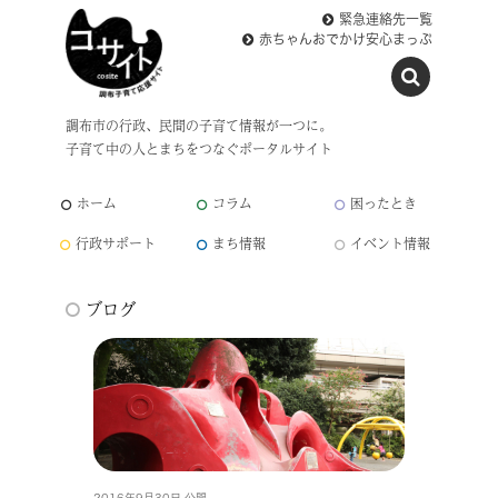
緊急連絡先一覧
赤ちゃんおでかけ安心まっぷ
調布市の行政、民間の子育て情報が一つに。
子育て中の人とまちをつなぐポータルサイト
ホーム
コラム
困ったとき
行政サポート
まち情報
イベント情報
ブログ