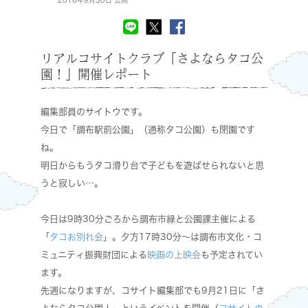
2016年9月30日 公開
リアルコサイトクラブ「さよならタコ公
園！」開催レポート
編集部員のサイトウです。
今日で「調布駅前公園」（通称タコ公園）も閉園です
ね。
明日からもうタコ滑り台で子どもを遊ばせられないと思
うと寂しい…。
今日は9時30分ごろから調布市緑と公園課主催による
「
タコお別れ会
」。夕方17時30分～は調布市文化・コ
ミュニティ振興財団による
映画の上映会
も予定されてい
ます。
先週になりますが、コサイト編集部でも9月21日に「さ