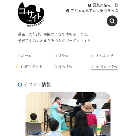
緊急連絡先一覧
赤ちゃんおでかけ安心まっぷ
調布市の行政、民間の子育て情報が一つに。
子育て中の人とまちをつなぐポータルサイト
ホーム
コラム
困ったとき
行政サポート
まち情報
イベント情報
イベント情報