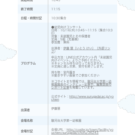
開始時間
10:45
終了時間
11:15
日程・時間付記
10:30集合
●幼児向けコンサート
日時：10/16(木)10:45～11:15（集合10:3
0）
対象：未就園児とその保護者
定員：5組（先着順）
参加費：無料
出演者：
伊藤 慧（いとう けい）（外部リン
ク
）
申込方法：LINE公式アカウント内「未就園児
向けイベント」よりご予約ください。
プログラム
※キャンセル待ちは行っておりません。
※定員に達し次第、受付を終了します。
持ち物：室内履き
※動きやすい服装でご参加ください
※コサイトまち情報では、
駿河台大学第一幼
稚園園長のインタビュー記事や、編集部員の
レポート記事
も掲載しています。
公式サイト：
http://www.surugadai.ac.jp/yo
chien
伊藤慧
出演者
会場名称
駿河台大学第一幼稚園
会場URL：
http://cosite.jp/town/facility/yo
会場付記
uchien/surugadai/chofu/36243