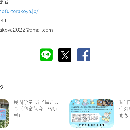
まち
hofu-terakoya.jp/
641
akoya2022@gmail.com
ク
民間学童 寺子屋こま
週1
ち（学童保育・習い
生の
事）
まち