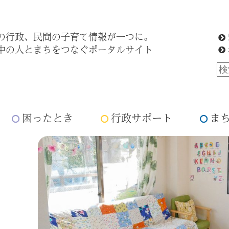
の行政、民間の子育て情報が一つに。
中の人とまちをつなぐポータルサイト
困ったとき
行政サポート
ま